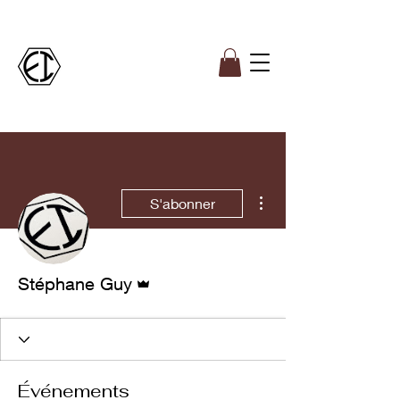
Plus d'actions
S'abonner
Administrateur
Stéphane Guy
Événements