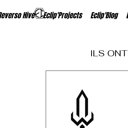
Reverso Hive
Eclip'Projects
Eclip'Blog
ILS ONT