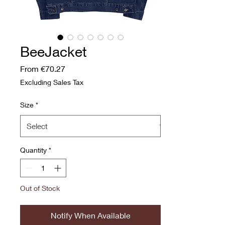
BeeJacket
Sale Price
From
€70.27
Excluding Sales Tax
Size
*
Quantity
*
Out of Stock
Notify When Available