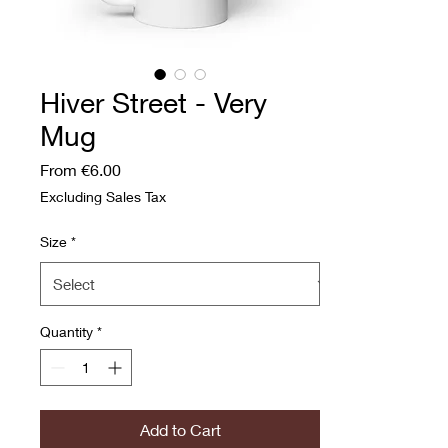
Hiver Street - Very
Mug
Sale Price
From
€6.00
Excluding Sales Tax
Size
*
Quantity
*
Add to Cart