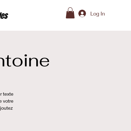
Log In
des
ntoine
r texte
e votre
ajoutez