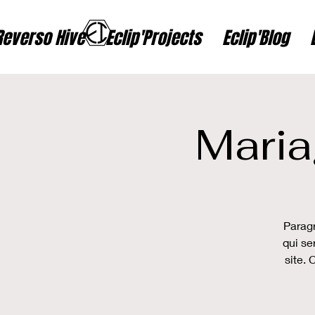
Reverso Hive
Eclip'Projects
Eclip'Blog
Maria
Paragr
qui se
site. 