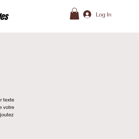
Log In
des
r texte
e votre
ajoutez