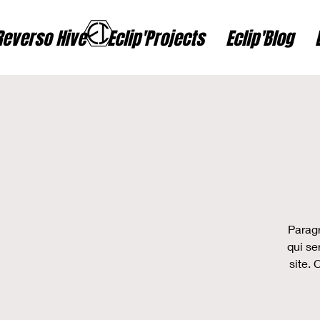
Reverso Hive
Eclip'Projects
Eclip'Blog
Paragr
qui se
site. 