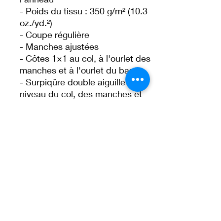
- Poids du tissu : 350 g/m² (10.3 
oz./yd.²)
- Coupe régulière
- Manches ajustées
- Côtes 1×1 au col, à l'ourlet des 
manches et à l'ourlet du bas
- Surpiqûre double aiguille au 
niveau du col, des manches et 
des ourlets inférieurs
- Bande intérieure de col à 
chevrons dans le dos
- Demi-lune en tissu à l'arrière du 
col
- Produit vierge provenant du 
Bangladesh
• Traceability:
- Weaving—Bangladesh