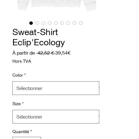
Sweat-Shirt
Eclip'Ecology
Prix original
Prix promotionnel
À partir de
 42,52 € 
39,54€
Hors TVA
Color
*
Size
*
Quantité
*