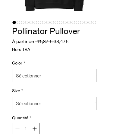
Pollinator Pullover
Prix original
Prix promotionnel
À partir de
 41,37 € 
38,47€
Hors TVA
Color
*
Size
*
Quantité
*