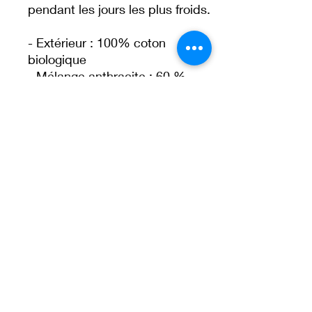
pendant les jours les plus froids.
- Extérieur : 100% coton 
biologique
- Mélange anthracite : 60 % 
coton, 40 % polyester recyclé
- Intérieur pour toutes les couleurs 
: 80% coton biologique, 20% 
polyester recyclé
- Doublure brossée
- Coupe régulière
- Manches raglan
- Poignets et ourlets côtelés
- Cordons de serrage avec œillets 
et bouchons en métal
- Capuche doublée en jersey
- Produit vierge provenant du 
Bangladesh