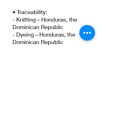
• Traceability:
- Knitting—Honduras, the 
Dominican Republic
- Dyeing—Honduras, the 
Dominican Republic
- Manufacturing—Nicaragua, 
Honduras, Haiti, El Salvador, or 
the Dominican Republic
• Contains 0% recycled polyester
• Contains 0% dangerous 
substances
Age restrictions: For adults
EU Warranty: 2 years
Other compliance information: 
Meets the flammability, lead, 
cadmium, phthalates and 
formaldehyde level requirements.