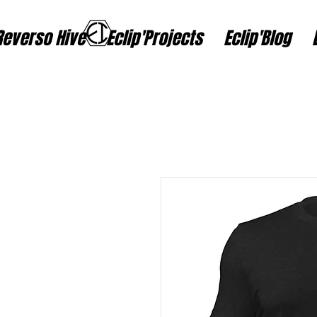
Reverso Hive
Eclip'Projects
Eclip'Blog