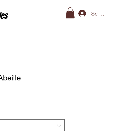
Se connecter
des
beille
rix promotionnel