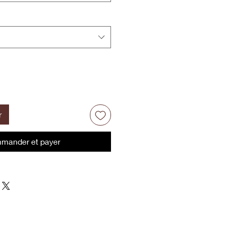
r
mander et payer