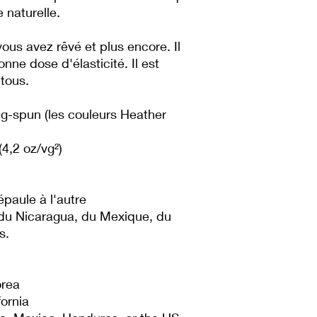
 naturelle.
vous avez rêvé et plus encore. Il 
nne dose d'élasticité. Il est 
 tous. 
g-spun (les couleurs Heather 
(4,2 oz/vg²)
paule à l'autre
 du Nicaragua, du Mexique, du 
s.
orea
fornia