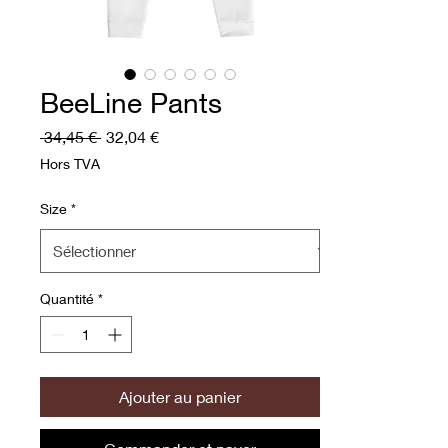
BeeLine Pants
Prix original
Prix promotionnel
 34,45 € 
32,04 €
Hors TVA
Size
*
Quantité
*
Ajouter au panier