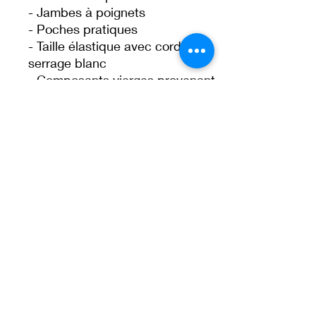
- Jambes à poignets
- Poches pratiques
- Taille élastique avec cordon de 
serrage blanc
- Composants vierges provenant 
de Chine
• Traceability:
- Knitting—China
- Dyeing—China
- Manufacturing—Latvia
• Contains 95% recycled 
polyester
• Contains 0% dangerous 
substances
• This item releases plastic 
microfibers into the environment 
during washing