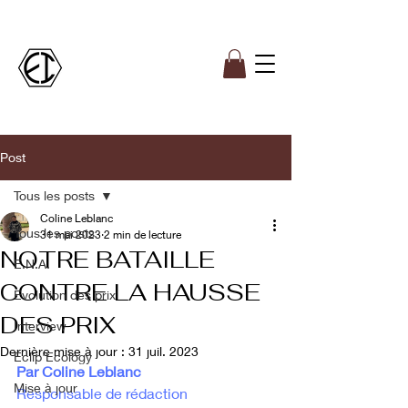
Post
Tous les posts
Coline Leblanc
Tous les posts
31 mai 2023
2 min de lecture
NOTRE BATAILLE
E.N.A.
CONTRE LA HAUSSE
Evolution des prix
DES PRIX
Interview
Dernière mise à jour :
31 juil. 2023
Eclip'Ecology
Par Coline Leblanc
Mise à jour
Responsable de rédaction