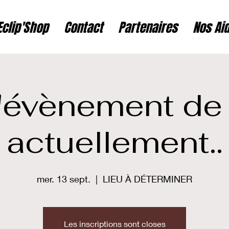
Eclip'Shop
Contact
Partenaires
Nos Ai
'évènement de
actuellement..
mer. 13 sept.
  |  
LIEU À DÉTERMINER
Les inscriptions sont closes