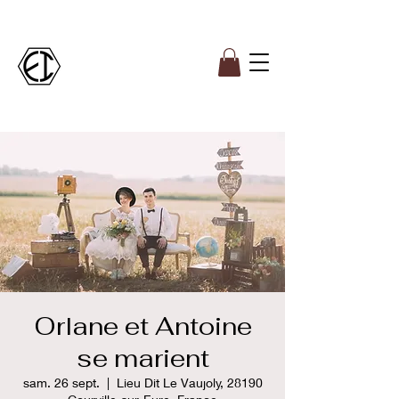
Orlane et Antoine
se marient
sam. 26 sept.
  |  
Lieu Dit Le Vaujoly, 28190