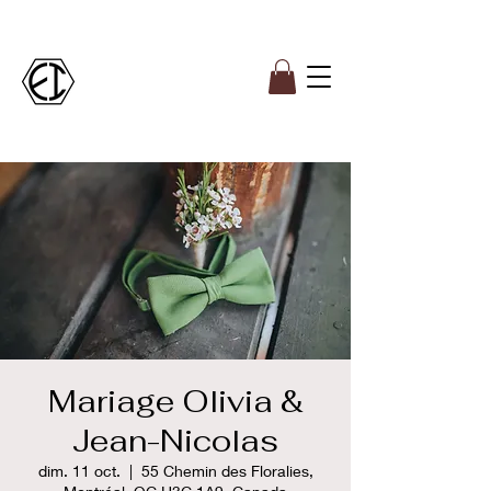
Mariage Olivia &
Jean-Nicolas
dim. 11 oct.
  |  
55 Chemin des Floralies,