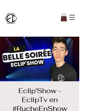
Eclip'Show -
EclipTv en
#RucheEnShow