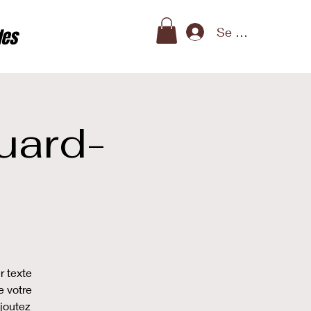
Se connecter
des
uard-
r texte
e votre
ajoutez