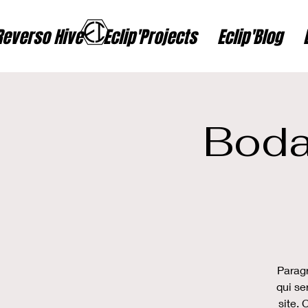
Reverso Hive
Eclip'Projects
Eclip'Blog
Boda
Paragr
qui se
site. 